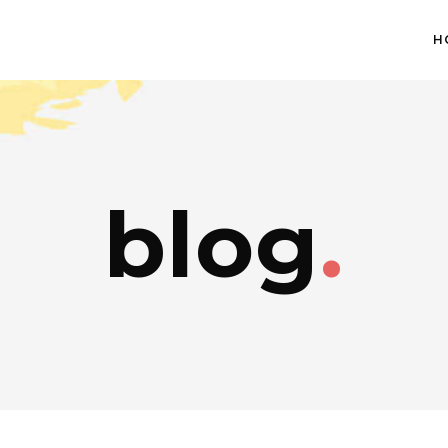
H
blog
.